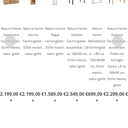
Natura Home
Natura Home
Natura Home
Natura Home
Natura
Natura Home
Sideboard
Vitrine
Regal
Esstisch
Home
Esstisch
Farmingdale -
Farmingdale -
Farmingdale -
Farmingdale -
Beistelltisch
Farmingdale -
Eiche massiv,
Eiche massiv,
Eiche massiv,
ausziehbar, LB
Farmingdal
ausziehbar,
natur geölt
natur geölt
natur geölt
ca. 180x90 cm,
e - LBH ca.
Platte mit
Eiche massiv,
130x40x80
schräger
natur geölt
cm, Eiche
Kante, LB ca.
massiv,
180x90 cm,
natur geölt
Eiche massiv,
geölt
2.199,00 €
2.199,00 €
1.589,00 €
2.549,00 €
699,00 €
2.299,00 €
*
*
*
*
*
*