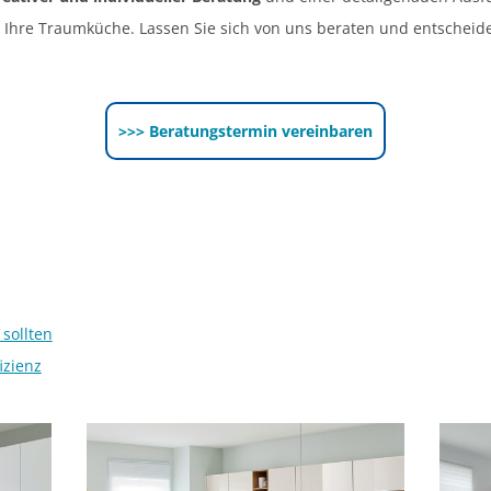
ie Ihre Traumküche. Lassen Sie sich von uns beraten und entscheid
>>> Beratungstermin vereinbaren
sollten
izienz