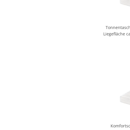
Tonnentasch
Liegefläche c
Komforts