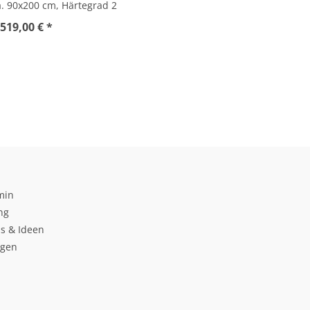
a. 90x200 cm, Härtegrad 2
519,00 € *
min
ng
s & Ideen
ngen