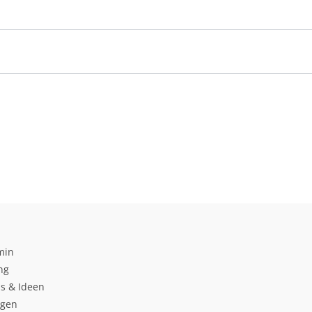
min
ng
s & Ideen
ngen