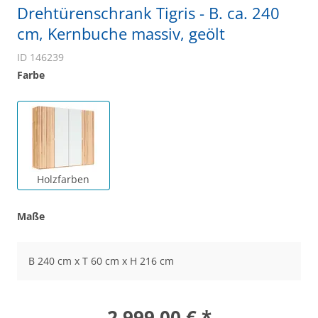
Drehtürenschrank Tigris - B. ca. 240
cm, Kernbuche massiv, geölt
ID 146239
Farbe
Holzfarben
Maße
B 240 cm x T 60 cm x H 216 cm
2.999,00 € *